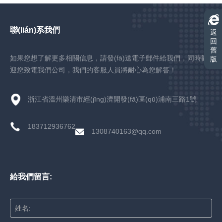
聯(lián)系我們
返
回
舊
如果您想了解更多相關信息，請發(fā)送電子郵件給我們，同時歡
版
迎您致電我們公司，我們的客服人員將耐心為您解答！
浙江省溫州樂清市經(jīng)濟開發(fā)區(qū)浦南三路1號
183712936762
1308740163@qq.com
給我們留言:
姓名: